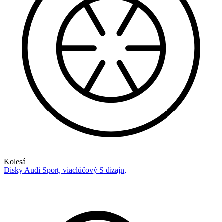
Kolesá
Disky Audi Sport, viaclúčový S dizajn,