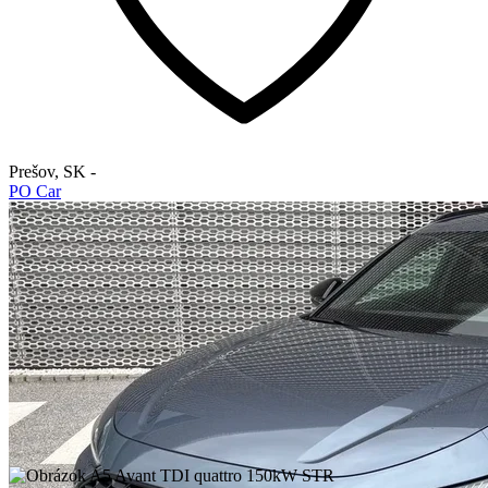
Prešov
,
SK
-
PO Car