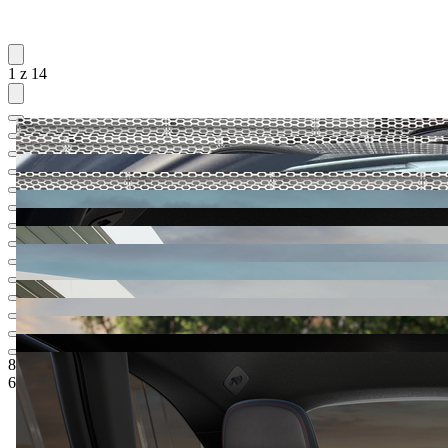
1 z 14
83.231,-‍ €
1
Odporúčaná maloobchodná cena
62.500,-‍ €
5