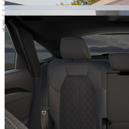
77.038,97 €
1
Odporúčaná maloobchodná cena
59.490,-‍ €
5