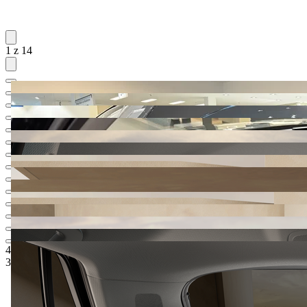
1 z 14
47.023,99 €
1
Odporúčaná maloobchodná cena
36.900,-‍ €
5