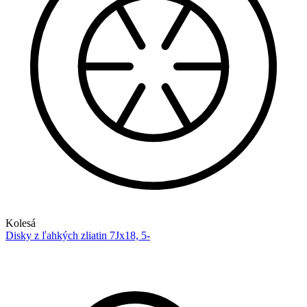
Kolesá
Disky z ľahkých zliatin 7Jx18, 5-