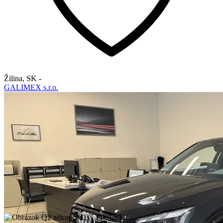
Žilina
,
SK
-
GALIMEX s.r.o.