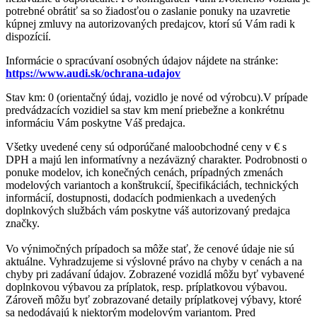
potrebné obrátiť sa so žiadosťou o zaslanie ponuky na uzavretie
kúpnej zmluvy na autorizovaných predajcov, ktorí sú Vám radi k
dispozícií.
Informácie o spracúvaní osobných údajov nájdete na stránke:
https://www.audi.sk/ochrana-udajov
Stav km: 0 (orientačný údaj, vozidlo je nové od výrobcu).V prípade
predvádzacích vozidiel sa stav km mení priebežne a konkrétnu
informáciu Vám poskytne Váš predajca.
Všetky uvedené ceny sú odporúčané maloobchodné ceny v € s
DPH a majú len informatívny a nezáväzný charakter. Podrobnosti o
ponuke modelov, ich konečných cenách, prípadných zmenách
modelových variantoch a konštrukcií, špecifikáciách, technických
informácií, dostupnosti, dodacích podmienkach a uvedených
doplnkových službách vám poskytne váš autorizovaný predajca
značky.
Vo výnimočných prípadoch sa môže stať, že cenové údaje nie sú
aktuálne. Vyhradzujeme si výslovné právo na chyby v cenách a na
chyby pri zadávaní údajov. Zobrazené vozidlá môžu byť vybavené
doplnkovou výbavou za príplatok, resp. príplatkovou výbavou.
Zároveň môžu byť zobrazované detaily príplatkovej výbavy, ktoré
sa nedodávajú k niektorým modelovým variantom. Pred